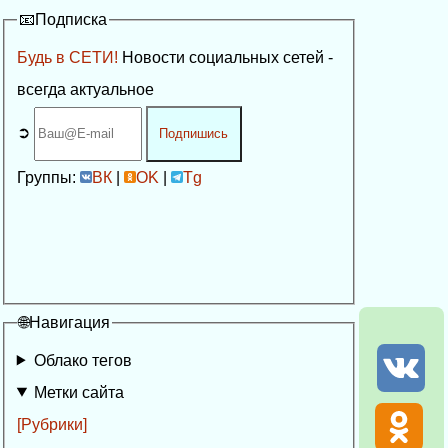
📧Подписка
Будь в СЕТИ!
Новости социальных сетей -
всегда актуальное
➲
Подпишись
Группы:
ВК
|
OK
|
Tg
🌐Навигация
Облако тегов
Метки сайта
[Рубрики]