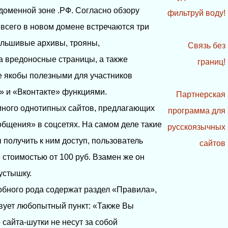
доменной зоне .РФ. Согласно обзору
фильтруй воду!
всего в новом домене встречаются три
альшивые архивы, трояны,
Связь без
 вредоносные страницы, а также
границ!
 якобы полезными для участников
» и «Вконтакте» функциями.
Партнерская
 много однотипных сайтов, предлагающих
программа для
общения» в соцсетях. На самом деле такие
русскоязычных
 получить к ним доступ, пользователь
сайтов
стоимостью от 100 руб. Взамен же он
устышку.
обного рода содержат раздел «Правила»,
твует любопытный пункт: «Также Вы
сайта-шутки не несут за собой