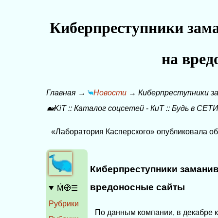
Киберпреступники зама
на вред
Главная
→
Новости
→
Киберпреступники за
🐋KiT
::
Каталог соцсетей
-
КиТ
::
Будь в СЕТИ
«Лаборатория Касперского» опубликовала обз
Киберпреступники заманива
вредоносные сайты
Ḿ🧭☰
Рубрики
По данным компании, в декабре 