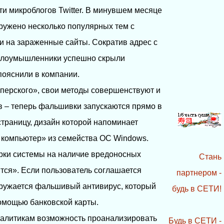
ти микроблогов Twitter. В минувшем месяце
ружено несколько популярных тем с
 на зараженные сайты. Сократив адрес с
злоумышленники успешно скрыли
пояснили в компании.
ерского», свои методы совершенствуют и
в – теперь фальшивки запускаются прямо в
страницу, дизайн которой напоминает
 компьютер» из семейства ОС Windows.
рки системы на наличие вредоносных
Стань
тся». Если пользователь соглашается
партнером -
гружается фальшивый антивирус, который
будь в СЕТИ!
омощью банковской карты.
налитикам возможность проанализировать
Будь в СЕТИ -