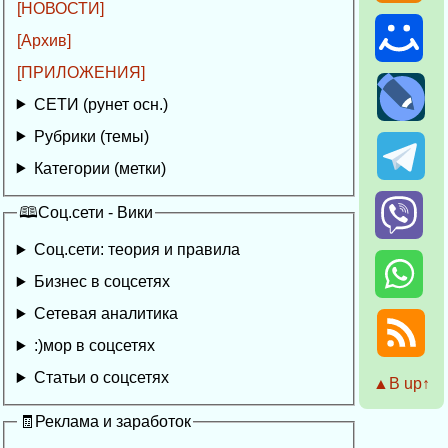
[НОВОСТИ]
[Архив]
[ПРИЛОЖЕНИЯ]
СЕТИ (рунет осн.)
Рубрики (темы)
Категории (метки)
🕮Соц.сети - Вики
Соц.сети: теория и правила
Бизнес в соцсетях
Сетевая аналитика
:)мор в соцсетях
Статьи о соцсетях
▲Β up↑
🧾Реклама и заработок