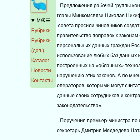
Предложения рабочей группы кон
главы Минкомсвязи Николая Никиф
Ḿ🧭☰
совета просили чиновников создат
Рубрики
правительство поправок к законам
Рубрики
персональных данных граждан Росс
(доп.)
использование любых баз данных 
Каталог
построенных на «облачных» технол
Новости
нарушению этих законов. А по мнен
Контакты
операторов, которыми могут счит
данные своих сотрудников и контр
законодательства».
Поручения премьер-министра по и
секретарь Дмитрия Медведева Нат