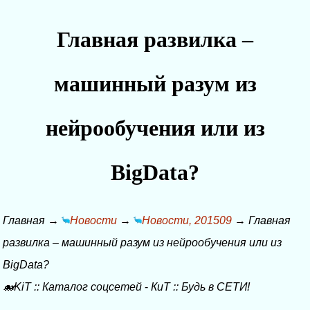
Главная развилка –
машинный разум из
нейрообучения или из
BigData?
Главная
→
Новости
→
Новости, 201509
→
Главная
развилка – машинный разум из нейрообучения или из
BigData?
🐋KiT
::
Каталог соцсетей
-
КиТ
::
Будь в СЕТИ!