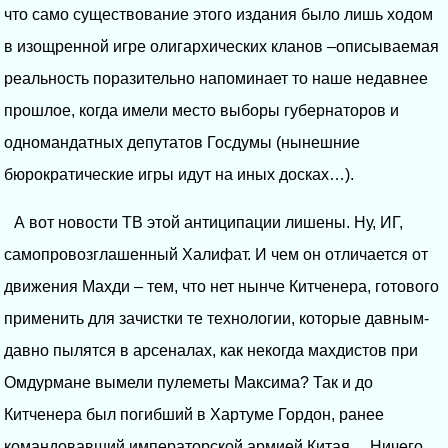
что само существование этого издания было лишь ходом
в изощренной игре олигархических кланов –описываемая
реальность поразительно напоминает то наше недавнее
прошлое, когда имели место выборы губернаторов и
одномандатных депутатов Госдумы (нынешние
бюрократические игры идут на иных досках…).
А вот новости ТВ этой антиципации лишены. Ну, ИГ,
самопровозглашенный Халифат. И чем он отличается от
движения Махди – тем, что нет нынче Китченера, готового
применить для зачистки те технологии, которые давным-
давно пылятся в арсеналах, как некогда махдистов при
Омдурмане вымели пулеметы Максима? Так и до
Китченера был погибший в Хартуме Гордон, ранее
командовавший императорской армией Китая… Ничего