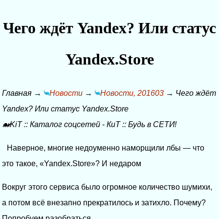
Чего ждёт Yandex? Или статус
Yandex.Store
Главная
→
Новости
→
Новости, 201603
→
Чего ждёт
Yandex? Или статус Yandex.Store
🐋KiT
::
Каталог соцсетей
-
КиТ
::
Будь в СЕТИ!
Наверное, многие недоуменно наморщили лбы — что
это такое, «Yandex.Store»? И недаром
Вокруг этого сервиса было огромное количество шумихи,
а потом всё внезапно прекратилось и затихло. Почему?
Попробуем разобраться.