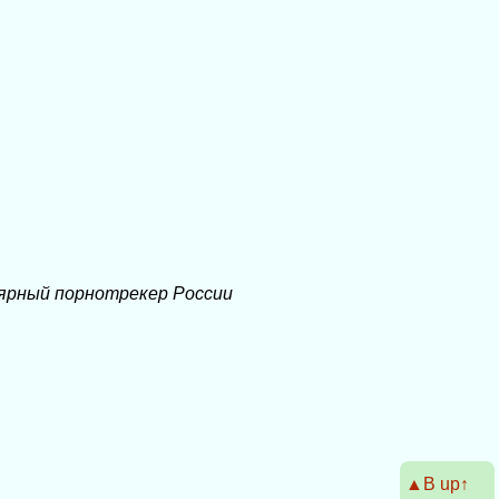
ярный порнотрекер России
▲Β up↑