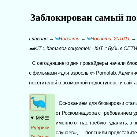
Заблокирован самый по
Главная
→
Новости
→
Новости, 201611
🐋KiT
::
Каталог соцсетей
-
КиТ
::
Будь в СЕТИ
С сегодняшнего дня провайдеры начали блок
с фильмами «для взрослых» Pornolab. Админи
посетителей о возможной недоступности сайт
Основанием для блокировки стал
от Роскомнадзора с требованием у
Ḿ🧭☰
именно от нас требуют удалить, в 
Рубрики
случаев», — пояснили представите