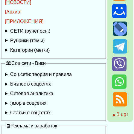
[НОВОСТИ]
[Архив]
[ПРИЛОЖЕНИЯ]
СЕТИ (рунет осн.)
Рубрики (темы)
Категории (метки)
🕮Соц.сети - Вики
Соц.сети: теория и правила
Бизнес в соцсетях
Сетевая аналитика
:)мор в соцсетях
Статьи о соцсетях
▲Β up↑
🧾Реклама и заработок