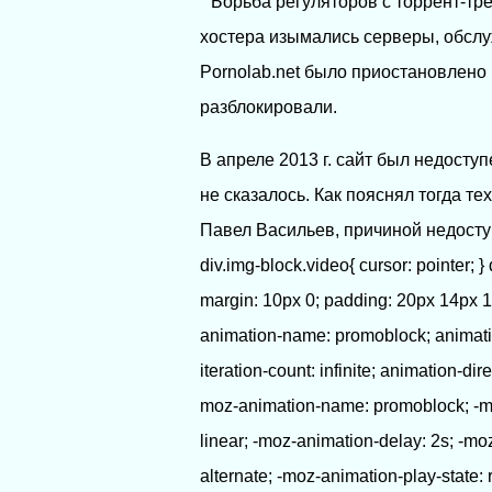
Борьба регуляторов с торрент-трек
хостера изымались серверы, обслу
Pornolab.net было приостановлено 
разблокировали.
В апреле 2013 г. сайт был недоступ
не сказалось. Как пояснял тогда т
Павел Васильев, причиной недосту
div.img-block.video{ cursor: pointer; }
margin: 10px 0; padding: 20px 14px 14p
animation-name: promoblock; animation
iteration-count: infinite; animation-dire
moz-animation-name: promoblock; -moz
linear; -moz-animation-delay: 2s; -moz
alternate; -moz-animation-play-state: