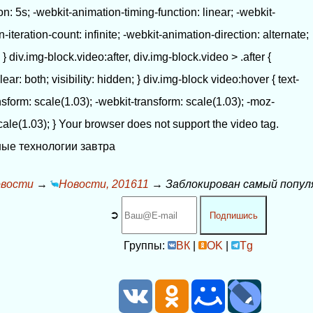
: 5s; -webkit-animation-timing-function: linear; -webkit-
iteration-count: infinite; -webkit-animation-direction: alternate;
} div.img-block.video:after, div.img-block.video > .after {
clear: both; visibility: hidden; } div.img-block video:hover { text-
sform: scale(1.03); -webkit-transform: scale(1.03); -moz-
scale(1.03); } Your browser does not support the video tag.
ые технологии завтра
вости
→
Новости, 201611
→
Заблокирован самый попул
➲
Подпишись
Группы:
ВК
|
OK
|
Tg