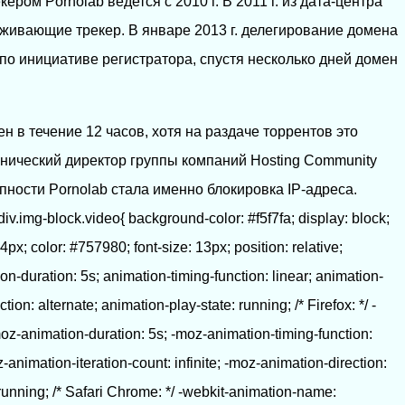
ером Pornolab ведется с 2010 г. В 2011 г. из дата-центра
живающие трекер. В январе 2013 г. делегирование домена
по инициативе регистратора, спустя несколько дней домен
ен в течение 12 часов, хотя на раздаче торрентов это
ехнический директор группы компаний Hosting Community
пности Pornolab стала именно блокировка IP-адреса.
 div.img-block.video{ background-color: #f5f7fa; display: block;
x; color: #757980; font-size: 13px; position: relative;
-duration: 5s; animation-timing-function: linear; animation-
ction: alternate; animation-play-state: running; /* Firefox: */ -
-animation-duration: 5s; -moz-animation-timing-function:
-animation-iteration-count: infinite; -moz-animation-direction:
 running; /* Safari Chrome: */ -webkit-animation-name: