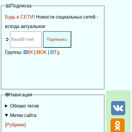
📧Подписка
Будь в СЕТИ!
Новости социальных сетей -
всегда актуальное
➲
Подпишись
Группы:
ВК
|
OK
|
Tg
🌐Навигация
Облако тегов
Метки сайта
[Рубрики]