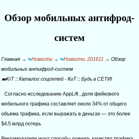
Обзор мобильных антифрод-
систем
Главная
→
Новости
→
Новости, 201611
→
Обзор
мобильных антифрод-систем
🐋KiT
::
Каталог соцсетей
-
КиТ
::
Будь в СЕТИ!
Согласно исследованию AppLift , доля фейкового
мобильного трафика составляет около 34% от общего
объема трафика, если выражать в деньгах — это более
$4,5 млрд потерь
Рекламодатели ищут способы оценить качество трафика