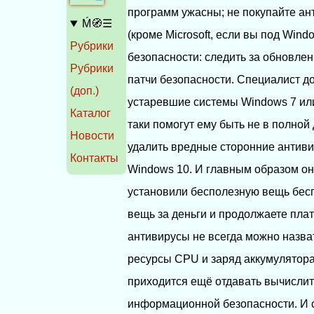
программ ужасны; не покупайте ан
Ḿ🧭☰
(кроме Microsoft, если вы под Win
Рубрики
безопасности: следить за обновле
Рубрики
патчи безопасности. Специалист до
(доп.)
устаревшие системы Windows 7 или,
Каталог
таки помогут ему быть не в полной
Новости
удалить вредные сторонние антивир
Контакты
Windows 10. И главным образом он
установили бесполезную вещь бесп
вещь за деньги и продолжаете плат
антивирусы не всегда можно назва
ресурсы CPU и заряд аккумулятора
приходится ещё отдавать вычисли
информационной безопасности. И 