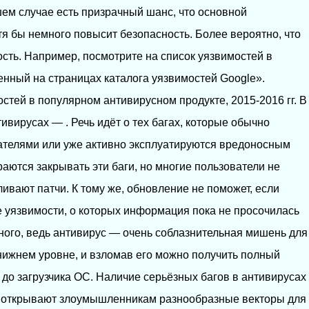
шем случае есть призрачный шанс, что основной
я бы немного повысит безопасность. Более вероятно, что
ость. Например, посмотрите на список уязвимостей в
енный на страницах каталога уязвимостей Google».
стей в популярном антивирусном продукте, 2015-2016 гг. В
вирусах — . Речь идёт о тех багах, которые обычно
телями или уже активно эксплуатируются вредоносным
аются закрывать эти баги, но многие пользователи не
ивают патчи. К тому же, обновление не поможет, если
 уязвимости, о которых информация пока не просочилась
много, ведь антивирус — очень соблазнительная мишень для
 нижнем уровне, и взломав его можно получить полный
 до загрузчика ОС. Наличие серьёзных багов в антивирусах
ы открывают злоумышленникам разнообразные векторы для