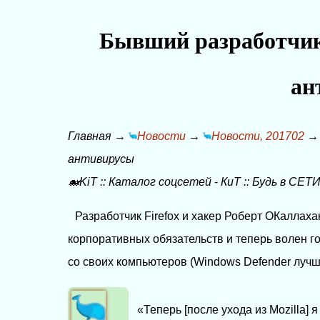
Бывший разработчик 
ан
Главная
→
Новости
→
Новости, 201702
антивирусы
🐋KiT
::
Каталог соцсетей
-
КиТ
::
Будь в СЕТИ
Разработчик Firefox и хакер Роберт ОКаллаха
корпоративных обязательств и теперь волен го
со своих компьютеров (Windows Defender лучш
«Теперь [после ухода из Mozilla] 