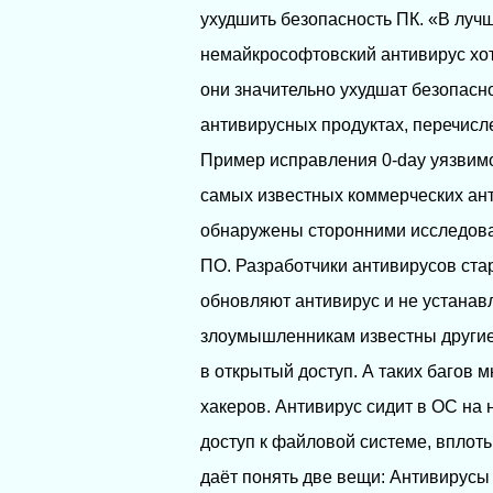
ухудшить безопасность ПК. «В луч
немайкрософтовский антивирус хот
они значительно ухудшат безопасн
антивирусных продуктах, перечисл
Пример исправления 0-day уязвимо
самых известных коммерческих анти
обнаружены сторонними исследова
ПО. Разработчики антивирусов стар
обновляют антивирус и не устанавл
злоумышленникам известны другие
в открытый доступ. А таких багов 
хакеров. Антивирус сидит в ОС на
доступ к файловой системе, вплоть
даёт понять две вещи: Антивирус