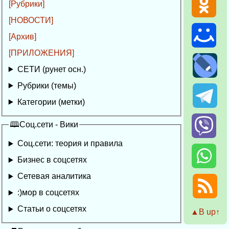
[Рубрики]
[НОВОСТИ]
[Архив]
[ПРИЛОЖЕНИЯ]
СЕТИ (рунет осн.)
Рубрики (темы)
Категории (метки)
🕮Соц.сети - Вики
Соц.сети: теория и правила
Бизнес в соцсетях
Сетевая аналитика
:)мор в соцсетях
Статьи о соцсетях
▲Β up↑