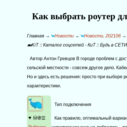
Как выбрать роутер дл
Главная
→
Новости
→
Новости, 202106
🐋KiT
::
Каталог соцсетей
-
КиТ
::
Будь в СЕТИ
Автор Антон Гревцов В городе проблем с дост
сельской местности - совсем другое дело. Кабел
Но и здесь есть решения: просто при выборе 
характеристики.
Тип подключения
Ḿ🧭☰
Как правило, оптимальный вариант