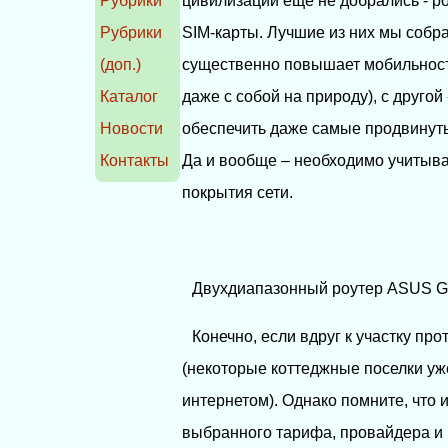
Рубрики
цивилизации еще не добрались - ро
Рубрики
SIM-карты. Лучшие из них мы собра
(доп.)
существенно повышает мобильность
Каталог
даже с собой на природу), с другой
Новости
обеспечить даже самые продвинуты
Контакты
Да и вообще – необходимо учитыват
покрытия сети.
Двухдиапазонный роутер ASUS G
Конечно, если вдруг к участку пр
(некоторые коттеджные поселки у
интернетом). Однако помните, что 
выбранного тарифа, провайдера и 