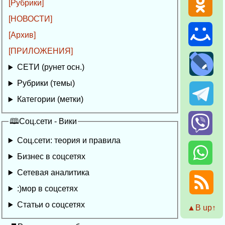
[Рубрики]
[НОВОСТИ]
[Архив]
[ПРИЛОЖЕНИЯ]
СЕТИ (рунет осн.)
Рубрики (темы)
Категории (метки)
🕮Соц.сети - Вики
Соц.сети: теория и правила
Бизнес в соцсетях
Сетевая аналитика
:)мор в соцсетях
Статьи о соцсетях
▲Β up↑