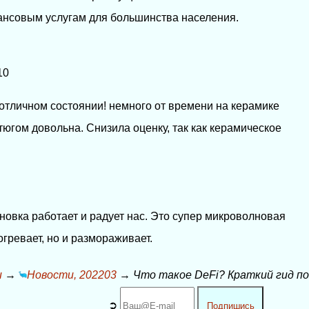
нсовым услугам для большинства населения.
10
 в отличном состоянии! немного от времени на керамике
тюгом довольна. Снизила оценку, так как керамическое
новка работает и радует нас. Это супер микроволновая
огревает, но и размораживает.
и
→
Новости, 202203
→
Что такое DeFi? Краткий гид п
➲
Подпишись