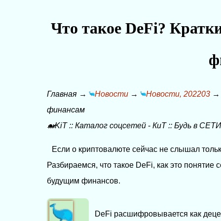
Что такое DeFi? Кратк
ф
Главная
→
Новости
→
Новости, 202203
финансам
🐋KiT
::
Каталог соцсетей
-
КиТ
::
Будь в СЕТИ
Если о криптовалюте сейчас не слышал тольк
Разбираемся, что такое DeFi, как это понятие 
будущим финансов.
DeFi расшифровывается как деце