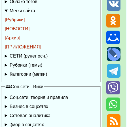
Облако тегов
Метки сайта
[Рубрики]
[НОВОСТИ]
[Архив]
[ПРИЛОЖЕНИЯ]
СЕТИ (рунет осн.)
Рубрики (темы)
Категории (метки)
🕮Соц.сети - Вики
Соц.сети: теория и правила
Бизнес в соцсетях
Сетевая аналитика
:)мор в соцсетях