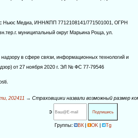
с Ньюс Медиа, ИНН/КПП 7712108141/771501001, ОГРН
вн.тер.г. муниципальный округ Марьина Роща, ул.
надзору в сфере связи, информационных технологий и
зор) от 27 ноября 2020 г. ЭЛ № ФС 77-79546
sti.
ти, 202411
→
Страховщики назвали возможный размер ко
➲
Подпишись
Группы:
ВК
|
OK
|
Tg