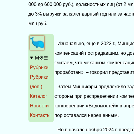
000 до 600 000 руб.), должностных лиц (от 2 м
до 3% выручки за календарный год или за часть
млн руб.
Изначально, еще в 2022 г., Минц
компенсаций пострадавшим, но дов
Ḿ🧭☰
считаем, что механизм компенсаци
Рубрики
проработан», – говорил представи
Рубрики
(доп.)
Затем Минцифры предложило заде
Каталог
стороны при распределении компен
Новости
конференции «Ведомостей» в апрел
Контакты
пор оставался нерешенным.
Но в начале ноября 2024 г. пред