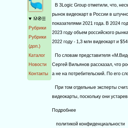
В 3Logic Group отметили, что, не
рынок видеокарт в России в штучн
Ḿ🧭☰
показателями 2021 года. В 2024 го
Рубрики
2023 году объем российского рынка 
Рубрики
2022 году - 1,3 млн видеокарт и $54
(доп.)
Каталог
По словам представителя «М.Виде
Новости
Сергей Вильянов рассказал, что ро
Контакты
а не на потребительский. По его сл
При том отдельные эксперты счита
видеокарты, поскольку они устаре
Подробнее
политикой конфиденциальности