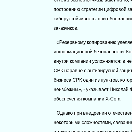
построению стратегии цифровой з
киберустойчивость, при обновлени
заказчиков.
«Резервному копированию уделяет
информационной безопасности. Ког
внутри компании усложняется: в н
СРК наравне с антивирусной защит
бизнеса СРК один из пунктов, кот
неизбежны», - указывает Николай 
обеспечения компании X-Com.
Однако при внедрении отечествен
некоторыми сложностями, связанны
а также иностранными системами. Н