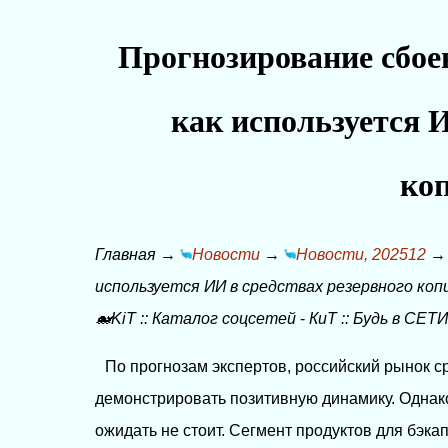
Прогнозирование сбоев
как используется 
ко
Главная
→
Новости
→
Новости, 202512
используется ИИ в средствах резервного коп
🐋KiT
::
Каталог соцсетей
-
КиТ
::
Будь в СЕТИ
По прогнозам экспертов, российский рынок с
демонстрировать позитивную динамику. Однако 
ожидать не стоит. Сегмент продуктов для бэкап