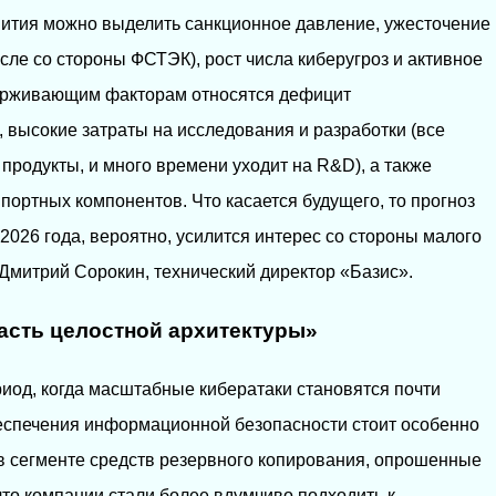
ития можно выделить санкционное давление, ужесточение
сле со стороны ФСТЭК), рост числа киберугроз и активное
держивающим факторам относятся дефицит
высокие затраты на исследования и разработки (все
 продукты, и много времени уходит на R&D), а также
портных компонентов. Что касается будущего, то прогноз
 2026 года, вероятно, усилится интерес со стороны малого
 Дмитрий Сорокин, технический директор «Базис».
асть целостной архитектуры»
риод, когда масштабные кибератаки становятся почти
еспечения информационной безопасности стоит особенно
 в сегменте средств резервного копирования, опрошенные
что компании стали более вдумчиво подходить к