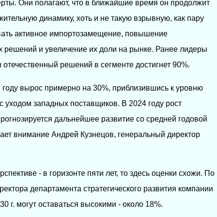
ты. Они полагают, что в ближайшие время он продолжит
ительную динамику, хоть и не такую взрывную, как пару
овать активное импортозамещение, повышение
х решений и увеличение их доли на рынке. Ранее лидеры
оля отечественный решений в сегменте достигнет 90%.
 году вырос примерно на 30%, приблизившись к уровню
 с уходом западных поставщиков. В 2024 году рост
рогнозируется дальнейшее развитие со средней годовой
ает внимание Андрей Кузнецов, генеральный директор
спективе - в горизонте пяти лет, то здесь оценки схожи. По
ектора департамента стратегического развития компании
0 г. могут оставаться высокими - около 18%.