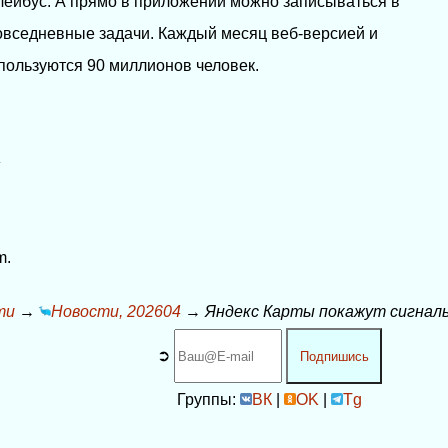
лейбус. А прямо в приложении можно записываться в
овседневные задачи. Каждый месяц веб-версией и
ользуются 90 миллионов человек.
»
m.
ти
→
Новости, 202604
→
Яндекс Карты покажут сигнал
➲
Подпишись
Группы:
ВК
|
OK
|
Tg