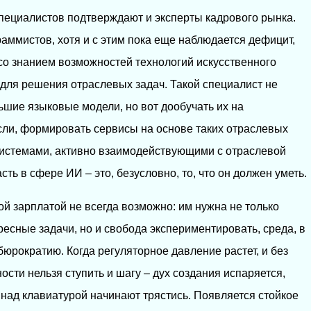
пециалистов подтверждают и эксперты кадрового рынка.
раммистов, хотя и с этим пока еще наблюдается дефицит,
со знанием возможностей технологий искусственного
 для решения отраслевых задач. Такой специалист не
ьшие языковые модели, но вот дообучать их на
ли, формировать сервисы на основе таких отраслевых
системами, активно взаимодействующими с отраслевой
ть в сфере ИИ – это, безусловно, то, что он должен уметь.
ой зарплатой не всегда возможно: им нужна не только
есные задачи, но и свобода экспериментировать, среда, в
 бюрократию. Когда регуляторное давление растет, и без
сти нельзя ступить и шагу – дух создания испаряется,
 над клавиатурой начинают трястись. Появляется стойкое