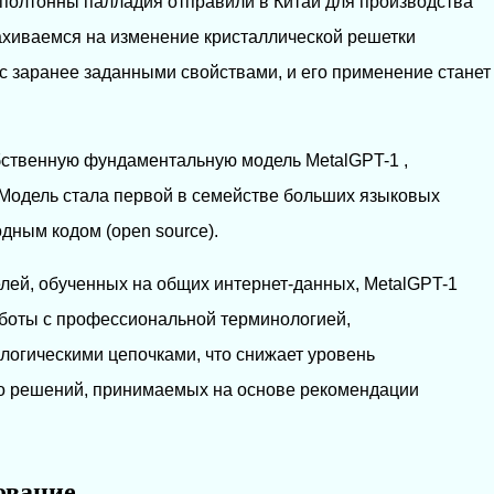
полтонны палладия отправили в Китай для производства
ахиваемся на изменение кристаллической решетки
с заранее заданными свойствами, и его применение станет
бственную фундаментальную модель MetalGPT-1 ,
 Модель стала первой в семействе больших языковых
дным кодом (open source).
лей, обученных на общих интернет-данных, MetalGPT-1
аботы с профессиональной терминологией,
огическими цепочками, что снижает уровень
о решений, принимаемых на основе рекомендации
ование