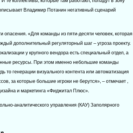
 И те коллективы, которые там работают, попадут в зону
. – описывает Владимир Потанин негативный сценарий
и опасения. «Для команды из пяти-десяти человек, которая
ждый дополнительный регуляторный шаг – угроза проекту.
кализации у крупного вендора есть специальный отдел, а
венные ресурсы. При этом именно небольшие команды
удь то генерации визуального контента или автоматизация
ов, за которые большие игроки не берутся», – отмечает ,
изайна и маркетинга «Фиджитал Плюс».
рольно-аналитического управления (КАУ) Заполярного
ие