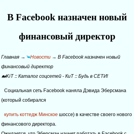
В Facebook назначен новый
финансовый директор
Главная
→
Новости
→
В Facebook назначен новый
финансовый директор
🐋KiT
::
Каталог соцсетей
-
КиТ
::
Будь в СЕТИ!
Социальная сеть Facebook наняла Дэвида Эберсмана
(который собирался
купить коттедж Минское
шоссе) в качестве своего нового
финансового директора.
Ожидается, что Эберсман начнет работать в Facebook с