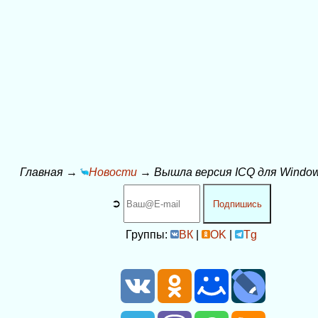
Главная
→
Новости
→
Вышла версия ICQ для Window
➲
Подпишись
Группы:
ВК
|
OK
|
Tg