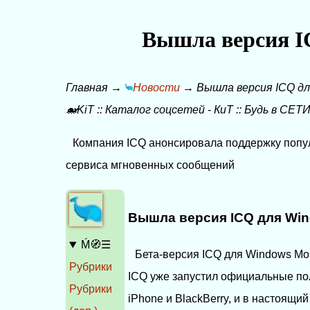
Вышла версия I
Главная
→
Новости
→
Вышла версия ICQ дл
🐋KiT
::
Каталог соцсетей
-
КиТ
::
Будь в СЕТИ
Компания ICQ анонсировала поддержку попу
сервиса мгновенных сообщений
Вышла версия ICQ для Win
Ḿ🧭☰
Бета-версия ICQ для Windows Mob
Рубрики
ICQ уже запустил официальные п
Рубрики
iPhone и BlackBerry, и в настоящи