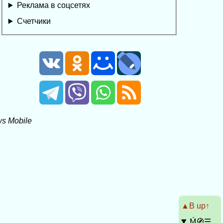
Реклама в соцсетях
Счетчики
s Mobile
▲Β up↑
Ḿ🧭☰