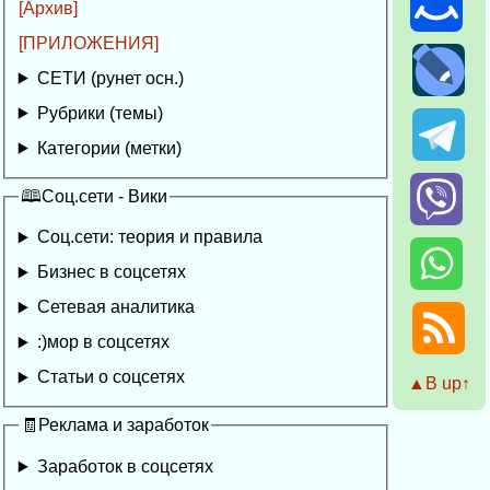
[Архив]
[ПРИЛОЖЕНИЯ]
СЕТИ (рунет осн.)
Рубрики (темы)
Категории (метки)
🕮Соц.сети - Вики
Соц.сети: теория и правила
Бизнес в соцсетях
Сетевая аналитика
:)мор в соцсетях
Статьи о соцсетях
▲Β up↑
🧾Реклама и заработок
Заработок в соцсетях