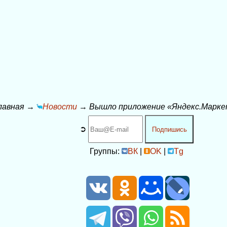
лавная
→
Новости
→
Вышло приложение «Яндекс.Маркет
➲
Подпишись
Группы:
ВК
|
OK
|
Tg