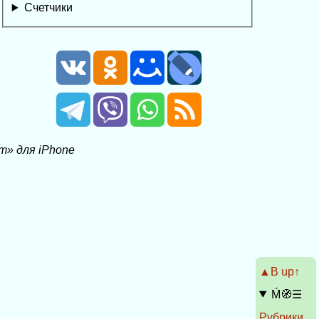
Счетчики
» для iPhone
▲Β up↑
Ḿ🧭☰
Рубрики