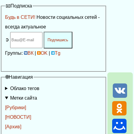
📧Подписка
Будь в СЕТИ!
Новости социальных сетей -
всегда актуальное
➲
Подпишись
Группы:
ВК
|
OK
|
Tg
🌐Навигация
Облако тегов
Метки сайта
[Рубрики]
[НОВОСТИ]
[Архив]