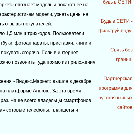
будь в СЕТИ!
ркет» опознает модель и покажет ее на
арактеристикам модели, узнать цены на
Будь в СЕТИ -
ть отзывы покупателей.
фильтруй воду!
ло 1,5 млн штрихкодов. Пользователи
тбуки, фотоаппараты, приставки, книги и
Связь без
 покупать сгоряча. Если в интернет-
границ!
ожно позвонить туда прямо из приложения
Партнерская
жения «Яндекс.Маркет» вышла в декабре
программа для
на платформе Android. За это время
русскоязычных
. раз. Чаще всего владельцы смартфонов
сайтов
а» сотовые телефоны, планшеты и