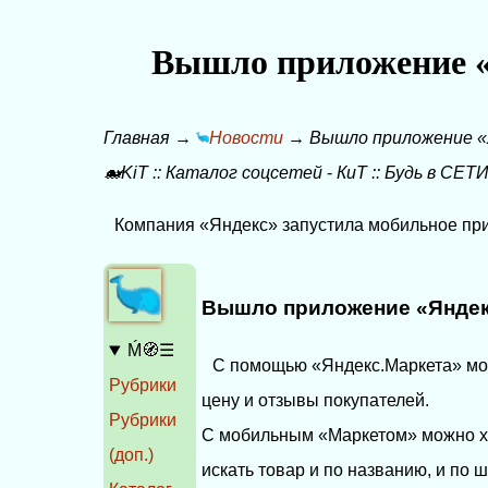
Вышло приложение «
Главная
→
Новости
→
Вышло приложение «
🐋KiT
::
Каталог соцсетей
-
КиТ
::
Будь в СЕТИ
Компания «Яндекс» запустила мобильное при
Вышло приложение «Яндек
Ḿ🧭☰
С помощью «Яндекс.Маркета» мож
Рубрики
цену и отзывы покупателей.
Рубрики
С мобильным «Маркетом» можно хо
(доп.)
искать товар и по названию, и по 