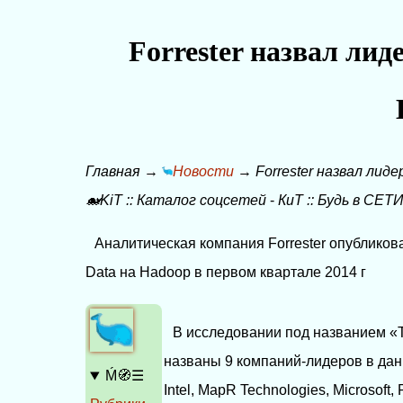
Forrester назвал ли
Главная
→
Новости
→
Forrester назвал лид
🐋KiT
::
Каталог соцсетей
-
КиТ
::
Будь в СЕТИ
Аналитическая компания Forrester опубликов
Data на Hadoop в первом квартале 2014 г
В исследовании под названием «Th
названы 9 компаний-лидеров в данн
Ḿ🧭☰
Intel, MapR Technologies, Microsoft, 