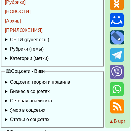
[Рубрики]
[НОВОСТИ]
[Архив]
[ПРИЛОЖЕНИЯ]
СЕТИ (рунет осн.)
Рубрики (темы)
Категории (метки)
🕮Соц.сети - Вики
Соц.сети: теория и правила
Бизнес в соцсетях
Сетевая аналитика
:)мор в соцсетях
Статьи о соцсетях
▲Β up↑