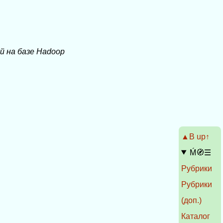
ий на базе Hadoop
▲Β up↑
Ḿ🧭☰
Рубрики
Рубрики
(доп.)
Каталог