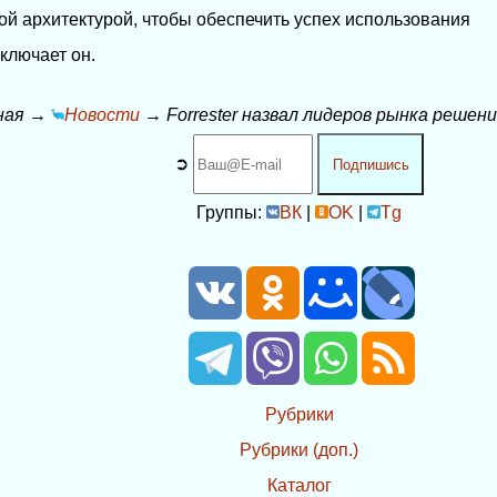
ой архитектурой, чтобы обеспечить успех использования
ключает он.
ная
→
Новости
→
Forrester назвал лидеров рынка решен
➲
Подпишись
Группы:
ВК
|
OK
|
Tg
Рубрики
Рубрики (доп.)
Каталог