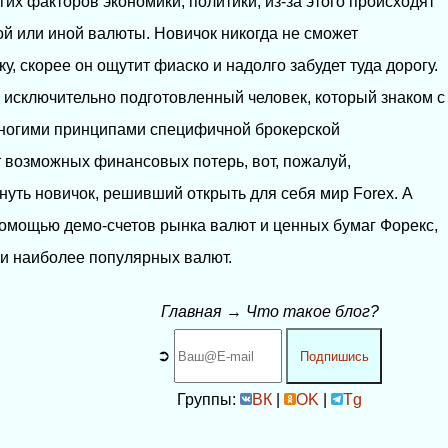
гих факторов экономики, политики, из-за этого происходят
ой или иной валюты. Новичок никогда не сможет
у, скорее он ощутит фиаско и надолго забудет туда дорогу.
 исключительно подготовленный человек, который знаком с
 многими принципами специфичной брокерской
 возможных финансовых потерь, вот, пожалуй,
нуть новичок, решивший открыть для себя мир Forex. А
 помощью демо-счетов рынка валют и ценных бумаг Форекс,
ми наиболее популярных валют.
Главная
→
Что такое блог?
➲
Подпишись
Группы:
ВК
|
OK
|
Tg