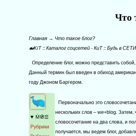
Что 
Главная
→
Что такое блог?
🐋KiT
::
Каталог соцсетей
-
КиТ
::
Будь в СЕТИ
Определение блог, можно представить собой, 
Данный термин был введен в обиход американ
году Джоном Баргером.
Первоначально это словосочетани
нескольких слов – we+blog. Затем,
Ḿ🧭☰
словосочетание на два слова, и по
Рубрики
получается, мы ведем блог, добав