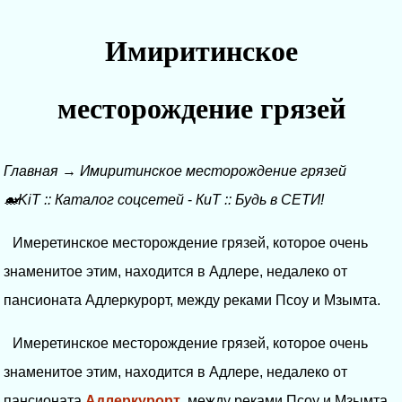
Имиритинское
месторождение грязей
Главная
→
Имиритинское месторождение грязей
🐋KiT
::
Каталог соцсетей
-
КиТ
::
Будь в СЕТИ!
Имеретинское месторождение грязей, которое очень
знаменитое этим, находится в Адлере, недалеко от
пансионата Адлеркурорт, между реками Псоу и Мзымта.
Имеретинское месторождение грязей, которое очень
знаменитое этим, находится в Адлере, недалеко от
пансионата
Адлеркурорт
, между реками Псоу и Мзымта.