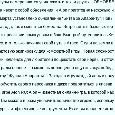
алауры намереваются уничтожить и тех, и других. ОБНОВЛЕ
есет с собой обновления, и Aion приготовил несколько и
 марта установлено обновление “Битва за Апаранту”! Новы
а года, так и сменятся божества. Встречайте в базовых гор
 их реликвии помогут вам в бою. Быстрый путеводитель Ке
, кто только начинает свой путь в Атрее. Ступи на земли в
артовую экипировку для комфортной игры. Новая сложност
й челлендж для любителей пощекотать свои нервы и отточ
аграды ценнее — сможешь полноценно ощутить вкус побед
гру "Журнал Апаранты" - Заходи в игру каждый день и полу
бустить своего персонажа и даже превратиться в лисенк
игре Aion RU: Aion – известная онлайн-игра, в которой нас
 Вы можете в разы увеличить количество игроков, использу
сурсы и эффективные инструменты. Если вы владеете игро