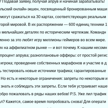
 Подавай заявку, получай апрув и начинай зарабатывать!
ельский онлайн-экшен, посвященный бронированным маши
 могут сражаться на 30 картах, соответствующих реальным
орой мировой. В их распоряжении — 600 единиц техники 1
в мельчайших деталях по историческим чертежам. Командн
енно за это любят игру миллионы геймеров во всем мире.
х на аффилиатном рынке — и вот почему. К нашим несомн
процент апрува; разноплановые офферы: от простой регис
 игрока; проведение собственных марафонов и участие в д
ть тестировать новые источники трафика; гарантированные
 Но есть и некоторые ограничения: запреты по некоторым и
знать и соблюдать эти запреты. Если тебя устраивает наше
обро пожаловать в ряды наших вебов! P.S. Уже лил трафик
л? Кажется, самое время попробовать снова! Для операти