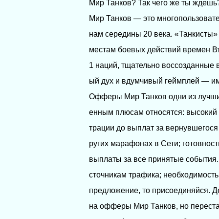
Мир Танков? Так чего же ты ждешь?
Мир Танков — это многопользоват
нам середины 20 века. «Танкисты»
местам боевых действий времен Вт
1 наций, тщательно воссозданные 
ый дух и вдумчивый геймплей — им
Офферы Мир Танков одни из лучши
енным плюсам относятся: высокий 
трации до выплат за вернувшегося
ругих марафонах в Сети; готовнос
выплаты за все принятые события.
сточникам трафика; необходимость 
предложение, то присоединяйся. Д
на офферы Мир Танков, но переста