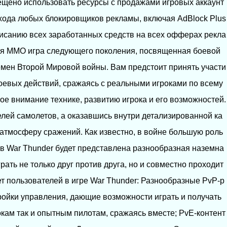
рещено использовать ресурсы с продажами игровых аккаунт
бхода любых блокировщиков рекламы, включая AdBlock Plus
списанию всех заработанных средств на всех офферах рекла
ная MMO игра следующего поколения, посвященная боевой
емен Второй Мировой войны. Вам предстоит принять участи
боевых действий, сражаясь с реальными игроками по всему
ое внимание технике, развитию игрока и его возможностей.
лей самолетов, а оказавшись внутри детализированной ка
 атмосферу сражений. Как известно, в войне большую роль
 в War Thunder будет представлена разнообразная наземна
рать не только друг против друга, но и совместно проходит
т пользователей в игре War Thunder: Разнообразные PvP-р
ойки управления, дающие возможности играть и получать
кам так и опытным пилотам, сражаясь вместе; PvE-контент