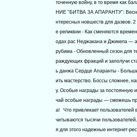
точенную войну, в то время как б
НИЕ "БИТВА ЗА АПАРАНТУ": Весна н
нтересных новшеств для даэвов. 2
е реликвии - Как сменяются времен
одах рас Неджакана и Джикела — а
рубима - Обновленный сезон для тех
раждующих фракций и заполучи ст
ь данжа Сердце Апаранты - Больши
ить мастерство. Боссы сложнее, н
у. Особые награды за постоянную и
чай особые награды — сможешь про
а! Что привлекает пользователей в 
читываются тысячи пользователей.
я для этого надежные интернет-ре