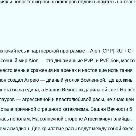
иях и новостях игровых офферов подписывайтесь на телег
дключайтесь к партнерской программе – Aion [CPP] RU + CI
сочный мир Aion — это динамичные PvP- и PvE-бои, массо
ожесточенные сражения на аренах и настоящие испытания
йон создал Атрею — дивный уголок Вселенной, где должны
нета была едина, а Башня Вечности дарила ей свет. Но все
лауров — агрессивной и властолюбивой расы, не знающей
 стала причиной страшного катаклизма. Башня Вечности б
лась пополам. На солнечной стороне Атреи живут элийцы,
щем асмодиан. Две крылатые расы ведут между собой ожес