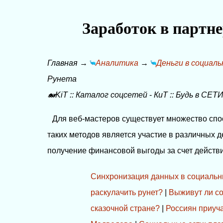
Заработок в партн
Главная
→
Аналитика
→
Деньги в социал
Рунета
🐋KiT
::
Каталог соцсетей
-
КиТ
::
Будь в СЕТИ
Для веб-мастеров существует множество спос
таких методов является участие в различных 
получение финансовой выгоды за счет действий
Синхронизация данных в социальн
раскулачить рунет?
|
Выживут ли с
сказочной стране?
|
Россиян приуча