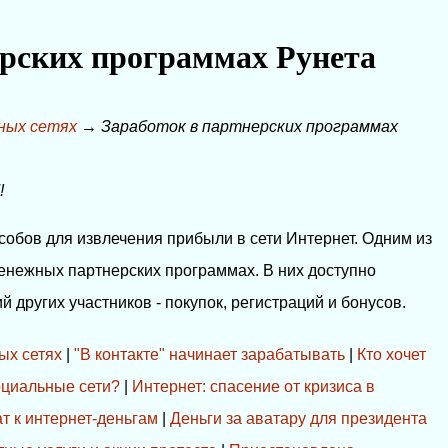
ерских программах Рунета
ьных сетях
→
Заработок в партнерских программах
!
обов для извлечения прибыли в сети Интернет. Одним из
денежных партнерских программах. В них доступно
 других участников - покупок, регистраций и бонусов.
ых сетях
|
"В контакте" начинает зарабатывать
|
Кто хочет
оциальные сети?
|
Интернет: спасение от кризиса в
т к интернет-деньгам
|
Деньги за аватару для президента