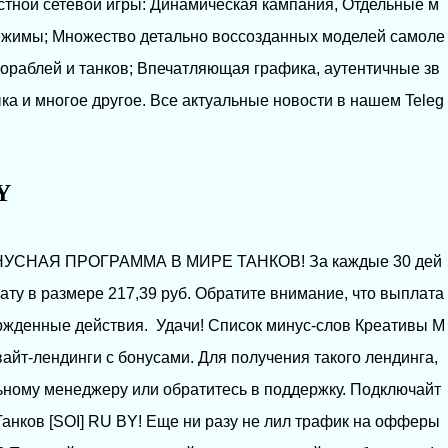
естной сетевой игры: Динамическая кампания, Отдельные м
режимы; Множество детально воссозданных моделей самоле
кораблей и танков; Впечатляющая графика, аутентичные зв
ка и многое другое. Все актуальные новости в нашем Teleg
Y
НУСНАЯ ПРОГРАММА В МИРЕ ТАНКОВ! За каждые 30 дей
ату в размере 217,39 руб. Обратите внимание, что выплата
ржденные действия. Удачи! Список минус-слов Креативы М
айт-лендинги с бонусами. Для получения такого лендинга,
ьному менеджеру или обратитесь в поддержку. Подключайт
Танков [SOI] RU BY! Еще ни разу не лил трафик на офферы