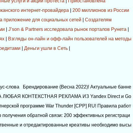
ные услуги и акции протеста
|
Приостановлена
канского интернет-провайдера
|
200 миллионов из России
а приложение для социальных сетей
|
Создателям
ми
|
J’son & Partners исследовала рынок порталов Рунета
|
ях
|
Взгляды он-лайн и офф-лайн пользователей на методы
кредитами
|
Деньги ушли в Сеть
|
нус-слова Брендирование (Весна 2022)! Актуальные банне
 ЛЮБАЯ КОНТЕКСТНАЯ РЕКЛАМА ИЗ Yandex Direct и Go
ртнерской программе War Thunder [CPP] RU! Правила работ
о получения обратной связи: 200 эффективных регистраци
бственные и отредактированные креативы необходимо высы