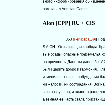
вного информирования об изменен
рам-канал Admitad Games!
Aion [CPP] RU + CIS
353 [
Регистрация
] По
S AION - Окрыляющая свобода. Кра
вые осады, опасные подземелья, 
на прочность. Давным-давно бог А
были царить добро и гармония. Пла
изменилось после пробуждения ба
ни жалости, ни сострадания. Война
ыла разрушена, и планета расколо
а темная ее часть стала пристани