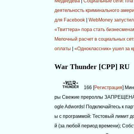
Медведева
|
Социальные сети: плат
деятельность криминального амери
для Facebook
|
WebMoney запустил
«Твиттера» пора стать бизнесмена
Мелочный расчет в социальных сет
оплаты
|
«Одноклассник» ушел за 
War Thunder [CPP] RU
166 [
Регистрация
] Ми
ры Свежие прероллы ЗАПРЕЩЕНА
ogle Adwords! Подключайтесь к па
ы с программой: Тестовый лимит д
й (за любой период времени); Со