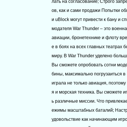
лать на согласование; Строго зап
ов, как и сами продажи Попытки о
и uBlock могут привести к бану и 
модателя War Thunder – это воен
авиации, бронетехнике и флоту вр
е в боях на всех главных театрах 
миру. В War Thunder уделено больш
Вы сможете опробовать сотни моде
бины, максимально погрузаиться в
играла не только авиация, поэтому
я и морская техника. Вы сможете иг
ь различные миссии. Что привлекае
ежимы масштабных баталий; Настр
удовольствие как начинающим игро