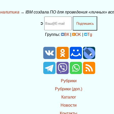
налитика
→
IBM создала ПО для проведения «личных» вс
➲
Подпишись
Группы:
ВК
|
OK
|
Tg
Рубрики
Рубрики (доп.)
Каталог
Новости
Контакты