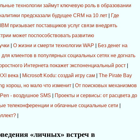
льные технологии займут ключевую роль в образовании
налитики предсказали будущее CRM на 10 лет
|
Где
|
IBM призывает поставщиков услуг связи внедрять
устрии может поспособствовать развитию
учки
|
О жизни и смерти технологии WAP
|
Без денег на
для клиентов в популярных социальных сетях не догнать
оростного Интернета покажет экспоненциальный рост
|
XXI века
|
Microsoft Kodu: создай игру сам
|
The Pirate Bay
ng хорош, но мало что изменит
|
От поисковых механизмов
 Pen - воздушное SMS
|
Проекты и сервисы: от расцвета до
ые телеконференции и облачные социальные сети
|
еллект?
|
оведения «личных» встреч в