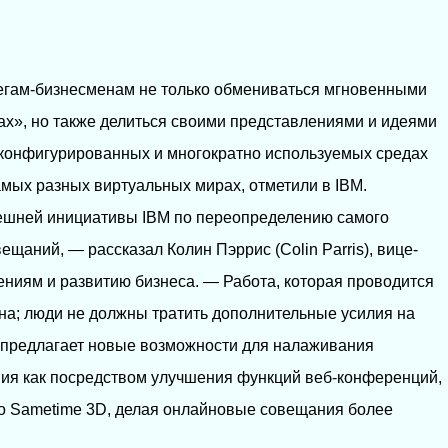
егам-бизнесменам не только обмениваться мгновенными
х», но также делиться своими представлениями и идеями
сконфигурированных и многократно используемых средах
амых разных виртуальных мирах, отметили в IBM.
нешней инициативы IBM по переопределению самого
ещаний, — рассказал Колин Пэррис (Colin Parris), вице-
ниям и развитию бизнеса. — Работа, которая проводится
дна; люди не должны тратить дополнительные усилия на
M предлагает новые возможности для налаживания
вия как посредством улучшения функций веб-конференций,
но Sametime 3D, делая онлайновые совещания более