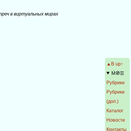
треч в виртуальных мирах
▲Β up↑
Ḿ🧭☰
Рубрики
Рубрики
(доп.)
Каталог
Новости
Контакты