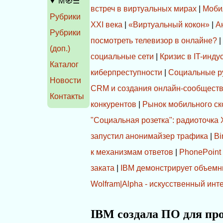
Ḿ🧭☰
встреч в виртуальных мирах
|
Mоби
Рубрики
XXI века
|
«Виртуальный кокон»
|
А
Рубрики
посмотреть телевизор в онлайне?
(доп.)
социальные сети
|
Кризис в IT-инд
Каталог
киберпреступности
|
Социальные р
Новости
CRM и создания онлайн-сообществ 
Контакты
конкурентов
|
Рынок мобильного ск
"Социальная розетка": радиоточка 
запустил анонимайзер трафика
|
Bi
к механизмам ответов
|
PhonePoint
заката
|
IBM демонстрирует объемн
Wolfram|Alpha - искусственный инт
IBM создала ПО для пр